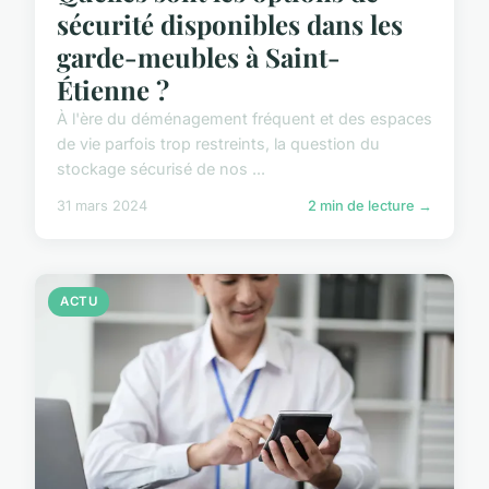
sécurité disponibles dans les
garde-meubles à Saint-
Étienne ?
À l'ère du déménagement fréquent et des espaces
de vie parfois trop restreints, la question du
stockage sécurisé de nos ...
31 mars 2024
2 min de lecture →
ACTU