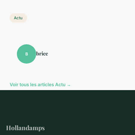
Actu
brice
B
Voir tous les articles Actu →
Hollandamps